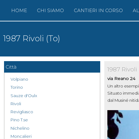
Menu principale
HOME
CHI SIAMO
CANTIERI IN CORSO
AL
1987 Rivoli (To)
Città
1987
Rivoli
via Reano 24
Volpiano
Un altro esempio
Torino
Situato immediat
Sauze d'Oulx
dal Musiné niti
Rivoli
Revigliasco
Pino T.se
Nichelino
Moncalieri