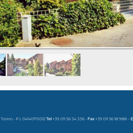
8 Torino - P.I. 04140170012
Tel
+39 011 56 34 336 -
Fax
+39 011 56 18 988 –
E