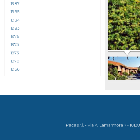
1987
1985
1984
1983
1976
1975
1973
1970
1966
Paca s.r.l. - Via A. Lamarmora 7 - 1012