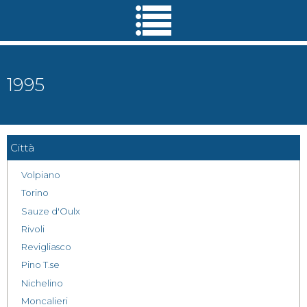
Salta al
contenuto
principale
1995
Città
Volpiano
Torino
Sauze d'Oulx
Rivoli
Revigliasco
Pino T.se
Nichelino
Moncalieri