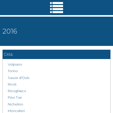
Salta al
contenuto
principale
2016
Città
Volpiano
Torino
Sauze d'Oulx
Rivoli
Revigliasco
Pino T.se
Nichelino
Moncalieri