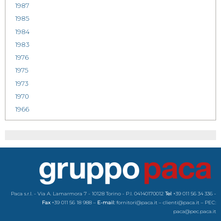
1987
1985
1984
1983
1976
1975
1973
1970
1966
Paca s.r.l. - Via A. Lamarmora 7 - 10128 Torino - P.I. 04140170012
Tel
+39 011 56 34 336 -
Fax
+39 011 56 18 988 –
E-mail:
fornitori@paca.it – clienti@paca.it – PEC:
paca@pec.paca.it