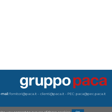
-mail:
fornitori@paca.it – clienti@paca.it – PEC: paca@pec.paca.it
ite, you consent to our use of these cookies.