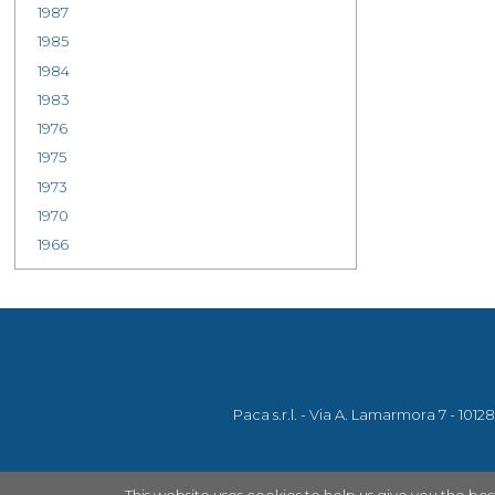
1987
1985
1984
1983
1976
1975
1973
1970
1966
Paca s.r.l. - Via A. Lamarmora 7 - 1012
This website uses cookies to help us give you the bes