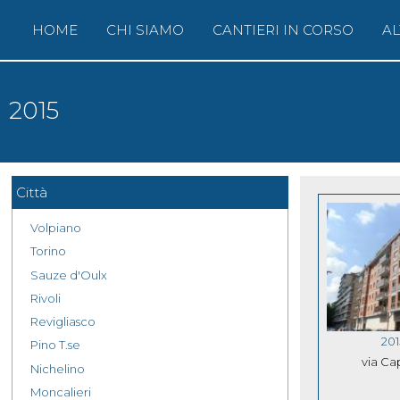
Menu principale
HOME
CHI SIAMO
CANTIERI IN CORSO
AL
2015
Città
Volpiano
Torino
Sauze d'Oulx
Rivoli
Revigliasco
201
Pino T.se
via Cap
Nichelino
Moncalieri