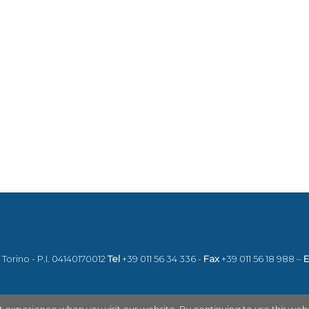
8 Torino - P.I. 04140170012
Tel
+39 011 56 34 336 -
Fax
+39 011 56 18 988 –
E
t experience when you visit our website. By continuing to use this webs